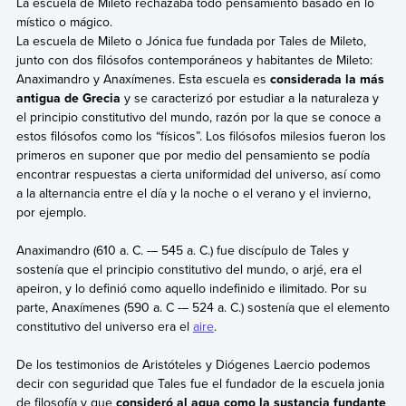
La escuela de Mileto rechazaba todo pensamiento basado en lo
místico o mágico.
La escuela de Mileto o Jónica fue fundada por Tales de Mileto,
junto con dos filósofos contemporáneos y habitantes de Mileto:
Anaximandro y Anaxímenes. Esta escuela es
considerada la más
antigua de Grecia
y se caracterizó por estudiar a la naturaleza y
el principio constitutivo del mundo, razón por la que se conoce a
estos filósofos como los “físicos”. Los filósofos milesios fueron los
primeros en suponer que por medio del pensamiento se podía
encontrar respuestas a cierta uniformidad del universo, así como
a la alternancia entre el día y la noche o el verano y el invierno,
por ejemplo.
Anaximandro (610 a. C. -– 545 a. C.) fue discípulo de Tales y
sostenía que el principio constitutivo del mundo, o arjé, era el
apeiron, y lo definió como aquello indefinido e ilimitado. Por su
parte, Anaxímenes (590 a. C -– 524 a. C.) sostenía que el elemento
constitutivo del universo era el
aire
.
De los testimonios de Aristóteles y Diógenes Laercio podemos
decir con seguridad que Tales fue el fundador de la escuela jonia
de filosofía y que
consideró al agua como la sustancia fundante