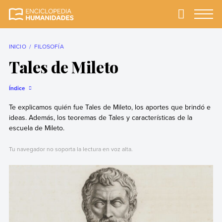
Skip
to
Primary
Menu
Enciclopedia
La enciclopedia de
content
Humanidades
humanidades más
completa y más
INICIO
FILOSOFÍA
confiable
Tales de Mileto
Índice
Te explicamos quién fue Tales de Mileto, los aportes que brindó e
ideas. Además, los teoremas de Tales y características de la
escuela de Mileto.
Tu navegador no soporta la lectura en voz alta.