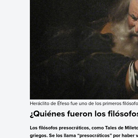
Heráclito de Éfeso fue uno de los primeros filósofo
¿Quiénes fueron los filósofo
Los filósofos presocráticos, como Tales de Mileto
griegos. Se los llama “presocráticos” por haber v