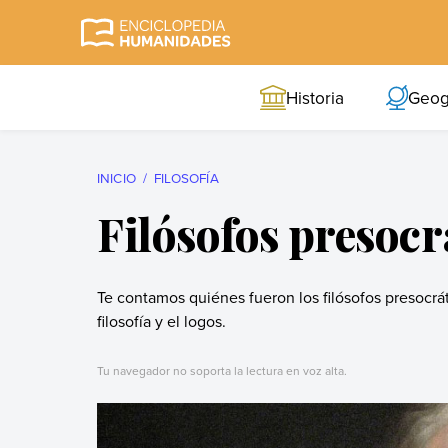
Skip
to
Enciclopedia
La enciclopedia de
content
Humanidades
humanidades más
Historia
Geog
completa y más
confiable
INICIO
FILOSOFÍA
Filósofos presocr
Te contamos quiénes fueron los filósofos presocrát
filosofía y el logos.
Tu navegador no soporta la lectura en voz alta.