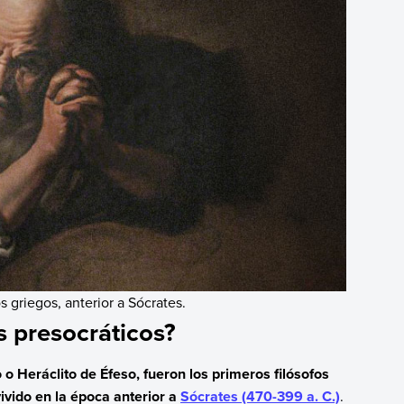
s griegos, anterior a Sócrates.
s presocráticos?
 o Heráclito de Éfeso, fueron los primeros filósofos
ivido en la época anterior a
Sócrates (470-399 a. C.)
.