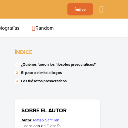
A
Índice
B
C
D
E
F
G
H
I
J
iografías
Random
ÍNDICE
¿Quiénes fueron los filósofos presocráticos?
El paso del mito al logos
Los filósofos presocráticos
SOBRE EL AUTOR
Autor:
Mateo Santillán
Licenciado en Filosofía