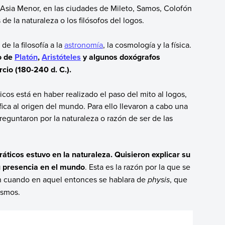
de Asia Menor, en las ciudades de Mileto, Samos, Colofón
e la naturaleza o los filósofos del logos.
e la filosofía a la
astronomía
, la cosmología y la física.
o de
Platón
,
Aristóteles
y algunos doxógrafos
cio (180-240 d. C.).
icos está en haber realizado el paso del mito al logos,
ífica al origen del mundo. Para ello llevaron a cabo una
preguntaron por la naturaleza o razón de ser de las
ráticos estuvo en la naturaleza. Quisieron explicar su
su presencia en el mundo
. Esta es la razón por la que se
aun cuando en aquel entonces se hablara de
physis
, que
osmos.