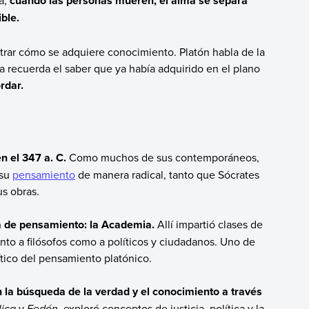
ca,
cuando las personas mueren, el alma se separa
ble.
strar cómo se adquiere conocimiento. Platón habla de la
a recuerda el saber que ya había adquirido en el plano
rdar.
n el 347 a. C.
Como muchos de sus contemporáneos,
 su
pensamiento
de manera radical, tanto que Sócrates
us obras.
a de pensamiento: la Academia.
Allí impartió clases de
anto a filósofos como a políticos y ciudadanos. Uno de
ítico del pensamiento platónico.
en la búsqueda de la verdad y el conocimiento a través
lica
y
Fedón
, exploró conceptos de justicia, política y la