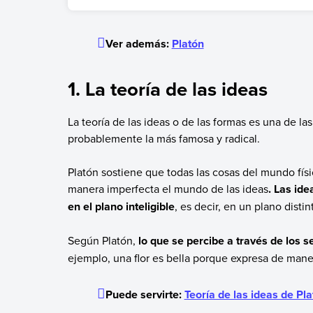
caverna y la inmortalidad del alma.
Platón enseñaba filosofía en la Academia, que f
Ver además:
Platón
1. La teoría de las ideas
La teoría de las ideas o de las formas es una de l
probablemente la más famosa y radical.
Platón sostiene que todas las cosas del mundo fí
manera imperfecta el mundo de las ideas
. Las id
en el plano inteligible
, es decir, en un plano distin
Según Platón,
lo que se percibe a través de los s
ejemplo, una flor es bella porque expresa de mane
Puede servirte:
Teoría de las ideas de Pl