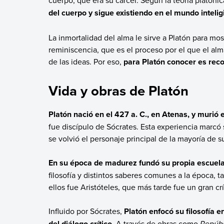
cuerpo, que era su cárcel. Según la teoría platóni
del cuerpo y sigue existiendo en el mundo inteligi
La inmortalidad del alma le sirve a Platón para mo
reminiscencia, que es el proceso por el que el alm
de las ideas. Por eso,
para Platón conocer es reco
Vida y obras de Platón
Platón nació en el 427 a. C., en Atenas, y murió e
fue discípulo de Sócrates. Esta experiencia marcó
se volvió el personaje principal de la mayoría de s
En su época de madurez fundó su propia escuel
filosofía y distintos saberes comunes a la época, t
ellos fue Aristóteles, que más tarde fue un gran cr
Influido por Sócrates,
Platón enfocó su filosofía 
del diálogo crítico.
A través de obras como
Repúb