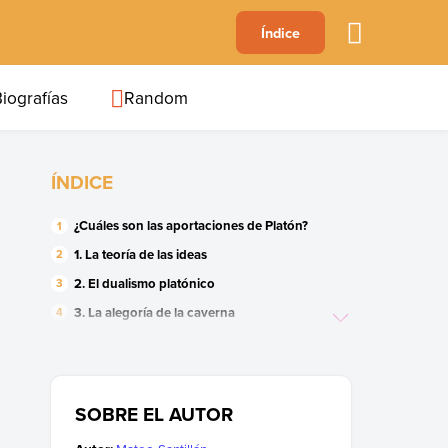
A
Índice
B
C
D
E
F
G
H
I
J
iografías
Random
ÍNDICE
¿Cuáles son las aportaciones de Platón?
1. La teoría de las ideas
2. El dualismo platónico
3. La alegoría de la caverna
4. La inmortalidad del alma
Vida y obras de Platón
SOBRE EL AUTOR