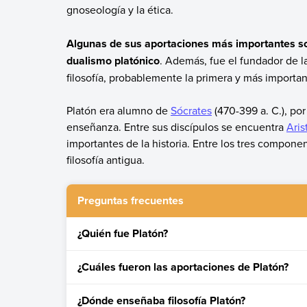
gnoseología y la ética.
Algunas de sus aportaciones más importantes son 
dualismo platónico
. Además, fue el fundador de 
filosofía, probablemente la primera y más importa
Platón era alumno de
Sócrates
(470-399 a. C.), por
enseñanza. Entre sus discípulos se encuentra
Aris
importantes de la historia. Entre los tres compone
filosofía antigua.
Preguntas frecuentes
¿Quién fue Platón?
Platón fue un filósofo que vivió en Grecia del 42
¿Cuáles fueron las aportaciones de Platón?
Las aportaciones de Platón fueron la teoría de la
¿Dónde enseñaba filosofía Platón?