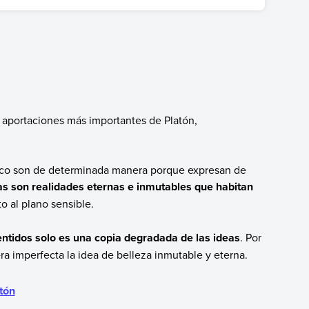
ue una escuela filosófica que fundó en Atenas.
as aportaciones más importantes de Platón,
sico son de determinada manera porque expresan de
eas son realidades eternas e inmutables que habitan
to al plano sensible.
entidos solo es una copia degradada de las ideas
. Por
ra imperfecta la idea de belleza inmutable y eterna.
atón