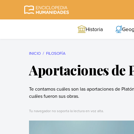
Skip
to
Enciclopedia
La enciclopedia de
content
Humanidades
humanidades más
Historia
Geog
completa y más
confiable
INICIO
FILOSOFÍA
Aportaciones de 
Te contamos cuáles son las aportaciones de Platón 
cuáles fueron sus obras.
Tu navegador no soporta la lectura en voz alta.