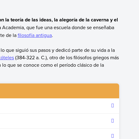
la teoría de las ideas, la alegoría de la caverna y el
la Academia, que fue una escuela donde se enseñaba
nte de la
filosofía antigua
.
 lo que siguió sus pasos y dedicó parte de su vida a la
tóteles
(384-322 a. C.), otro de los filósofos griegos más
n lo que se conoce como el período clásico de la
7 al 347 a. C.
s ideas, el dualismo platónico, la alegoría de la