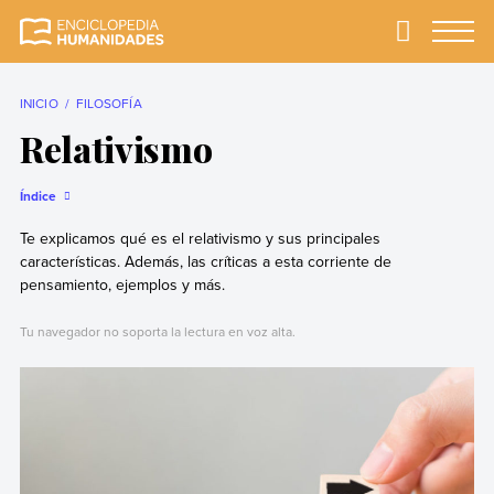
Skip
to
Primary
Menu
Enciclopedia
La enciclopedia de
content
Humanidades
humanidades más
completa y más
INICIO
FILOSOFÍA
confiable
Relativismo
Índice
Te explicamos qué es el relativismo y sus principales
características. Además, las críticas a esta corriente de
pensamiento, ejemplos y más.
Tu navegador no soporta la lectura en voz alta.