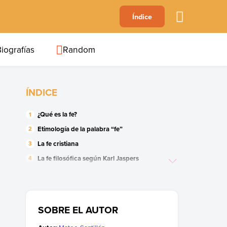
A
Índice
B
C
D
E
F
G
H
I
J
iografías
Random
ÍNDICE
¿Qué es la fe?
Etimología de la palabra “fe”
La fe cristiana
La fe filosófica según Karl Jaspers
La fe según el budismo
SOBRE EL AUTOR