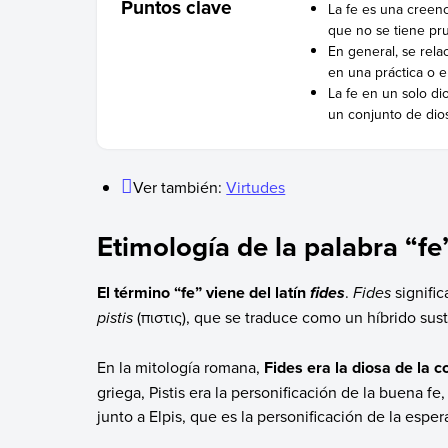
Puntos clave
La fe es una creen
que no se tiene pru
En general, se relac
en una práctica o e
La fe en un solo di
un conjunto de dios
Ver también:
Virtudes
Etimología de la palabra “fe
El término “fe” viene del latín
.
Fides
signific
fides
pistis
(πιστις), que se traduce como un híbrido sus
En la mitología romana,
Fides era la diosa de la c
griega, Pistis era la personificación de la buena fe
junto a Elpis, que es la personificación de la esper