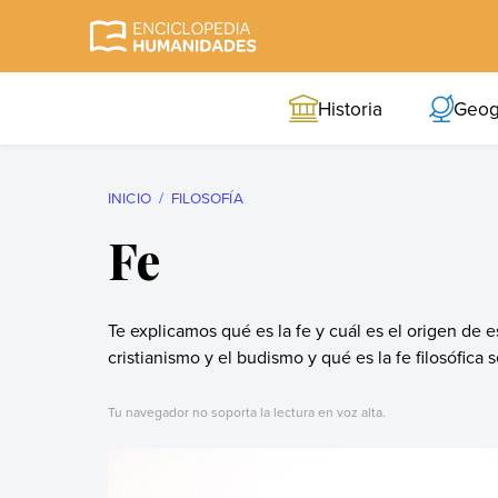
Skip
to
Enciclopedia
La enciclopedia de
content
Humanidades
humanidades más
Historia
Geog
completa y más
confiable
INICIO
FILOSOFÍA
Fe
Te explicamos qué es la fe y cuál es el origen de 
cristianismo y el budismo y qué es la fe filosófica 
Tu navegador no soporta la lectura en voz alta.