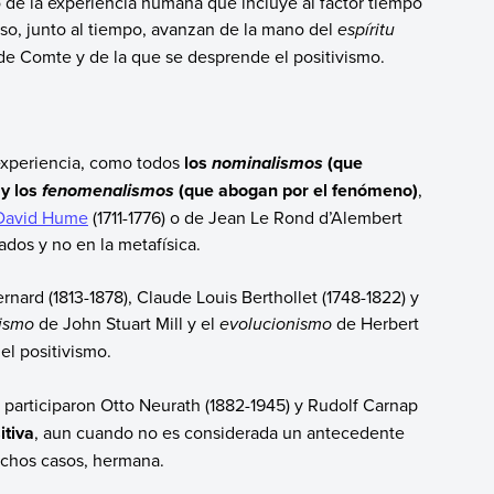
de la experiencia humana que incluye al factor tiempo
eso, junto al tiempo, avanzan de la mano del
espíritu
” de Comte y de la que se desprende el positivismo.
 experiencia, como todos
los
(que
nominalismos
 y los
(que abogan por el fenómeno)
,
fenomenalismos
David Hume
(1711-1776) o de Jean Le Rond d’Alembert
dos y no en la metafísica.
rnard (1813-1878), Claude Louis Berthollet (1748-1822) y
rismo
de John Stuart Mill y el
evolucionismo
de Herbert
el positivismo.
e participaron Otto Neurath (1882-1945) y Rudolf Carnap
itiva
, aun cuando no es considerada un antecedente
muchos casos, hermana.