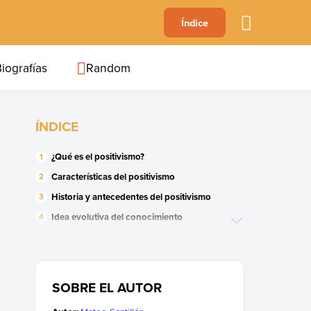
A
Índice
B
C
D
E
F
G
H
I
J
iografías
Random
ÍNDICE
¿Qué es el positivismo?
Características del positivismo
Historia y antecedentes del positivismo
Idea evolutiva del conocimiento
Representantes del positivismo
Positivismo lógico
Recepción e influencias del positivismo
SOBRE EL AUTOR