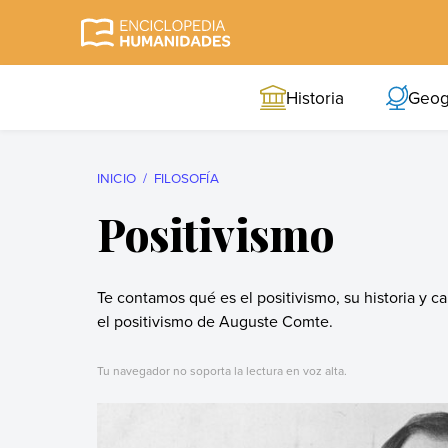
Skip
to
Enciclopedia
La enciclopedia de
content
Humanidades
humanidades más
Historia
Geog
completa y más
confiable
INICIO
FILOSOFÍA
Positivismo
Te contamos qué es el positivismo, su historia y c
el positivismo de Auguste Comte.
Tu navegador no soporta la lectura en voz alta.