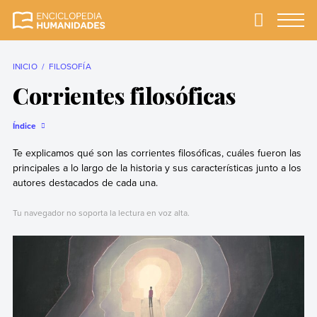
Skip
to
Primary
Menu
Enciclopedia
La enciclopedia de
content
Humanidades
humanidades más
completa y más
INICIO
FILOSOFÍA
confiable
Corrientes filosóficas
Índice
Te explicamos qué son las corrientes filosóficas, cuáles fueron las
principales a lo largo de la historia y sus características junto a los
autores destacados de cada una.
Tu navegador no soporta la lectura en voz alta.