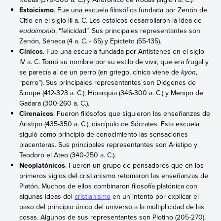
Estoicismo
. Fue una escuela filosófica fundada por Zenón de
Citio en el siglo III a. C. Los estoicos desarrollaron la idea de
eudaimonía
, “felicidad”. Sus principales representantes son
Zenón, Séneca (4 a. C. - 65) y Epicteto (55-135).
Cínicos
. Fue una escuela fundada por Antístenes en el siglo
IV a. C. Tomó su nombre por su estilo de vivir, que era frugal y
se parecía al de un perro (en griego, cínico viene de
kyon
,
“perro”). Sus principales representantes son Diógenes de
Sinope (412-323 a. C.), Hiparquia (346-300 a. C.) y Menipo de
Gadara (300-260 a. C.).
Cirenaicos
. Fueron filósofos que siguieron las enseñanzas de
Aristipo (435-350 a. C.), discípulo de Sócrates. Esta escuela
siguió como principio de conocimiento las sensaciones
placenteras. Sus principales representantes son Aristipo y
Teodoro el Ateo (340-250 a. C.).
Neoplatónicos
. Fueron un grupo de pensadores que en los
primeros siglos del cristianismo retomaron las enseñanzas de
Platón. Muchos de ellos combinaron filosofía platónica con
algunas ideas del
cristianismo
en un intento por explicar el
paso del principio único del universo a la multiplicidad de las
cosas. Algunos de sus representantes son Plotino (205-270),