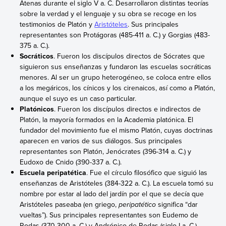
Atenas durante el siglo V a. C. Desarrollaron distintas teorías
sobre la verdad y el lenguaje y su obra se recoge en los
testimonios de Platón y
Aristóteles
. Sus principales
representantes son Protágoras (485-411 a. C.) y Gorgias (483-
375 a. C.).
Socráticos
. Fueron los discípulos directos de Sócrates que
siguieron sus enseñanzas y fundaron las escuelas socráticas
menores. Al ser un grupo heterogéneo, se coloca entre ellos
a los megáricos, los cínicos y los cirenaicos, así como a Platón,
aunque el suyo es un caso particular.
Platónicos
. Fueron los discípulos directos e indirectos de
Platón, la mayoría formados en la Academia platónica. El
fundador del movimiento fue el mismo Platón, cuyas doctrinas
aparecen en varios de sus diálogos. Sus principales
representantes son Platón, Jenócrates (396-314 a. C.) y
Eudoxo de Cnido (390-337 a. C.).
Escuela peripatética
. Fue el círculo filosófico que siguió las
enseñanzas de Aristóteles (384-322 a. C.). La escuela tomó su
nombre por estar al lado del jardín por el que se decía que
Aristóteles paseaba (en griego,
peripatético
significa “dar
vueltas”). Sus principales representantes son Eudemo de
Rodas (370-300 a. C.) y Andrónico de Rodas (siglo I a. C.).