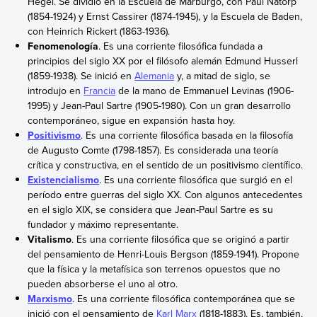
Hegel. Se dividió en la Escuela de Marburgo, con Paul Natorp
(1854-1924) y Ernst Cassirer (1874-1945), y la Escuela de Baden,
con Heinrich Rickert (1863-1936).
Fenomenología
. Es una corriente filosófica fundada a
principios del siglo XX por el filósofo alemán Edmund Husserl
(1859-1938). Se inició en
Alemania
y, a mitad de siglo, se
introdujo en
Francia
de la mano de Emmanuel Levinas (1906-
1995) y Jean-Paul Sartre (1905-1980). Con un gran desarrollo
contemporáneo, sigue en expansión hasta hoy.
Positivismo
. Es una corriente filosófica basada en la filosofía
de Augusto Comte (1798-1857). Es considerada una teoría
crítica y constructiva, en el sentido de un positivismo científico.
Existencialismo
. Es una corriente filosófica que surgió en el
período entre guerras del siglo XX. Con algunos antecedentes
en el siglo XIX, se considera que Jean-Paul Sartre es su
fundador y máximo representante.
Vitalismo
. Es una corriente filosófica que se originó a partir
del pensamiento de Henri-Louis Bergson (1859-1941). Propone
que la física y la metafísica son terrenos opuestos que no
pueden absorberse el uno al otro.
Marxismo
. Es una corriente filosófica contemporánea que se
inició con el pensamiento de
Karl Marx
(1818-1883). Es, también,