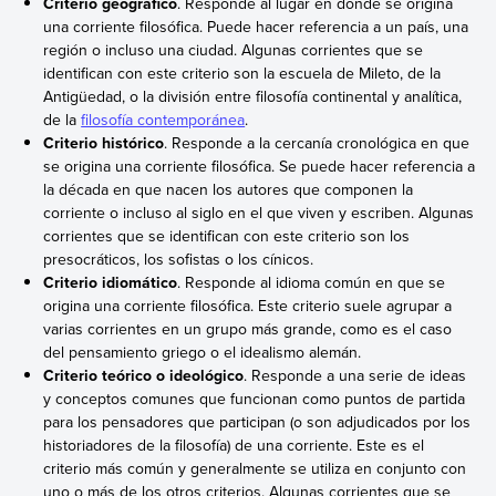
Criterio geográfico
. Responde al lugar en donde se origina
una corriente filosófica. Puede hacer referencia a un país, una
región o incluso una ciudad. Algunas corrientes que se
identifican con este criterio son la escuela de Mileto, de la
Antigüedad, o la división entre filosofía continental y analítica,
de la
filosofía contemporánea
.
Criterio histórico
. Responde a la cercanía cronológica en que
se origina una corriente filosófica. Se puede hacer referencia a
la década en que nacen los autores que componen la
corriente o incluso al siglo en el que viven y escriben. Algunas
corrientes que se identifican con este criterio son los
presocráticos, los sofistas o los cínicos.
Criterio idiomático
. Responde al idioma común en que se
origina una corriente filosófica. Este criterio suele agrupar a
varias corrientes en un grupo más grande, como es el caso
del pensamiento griego o el idealismo alemán.
Criterio teórico o ideológico
. Responde a una serie de ideas
y conceptos comunes que funcionan como puntos de partida
para los pensadores que participan (o son adjudicados por los
historiadores de la filosofía) de una corriente. Este es el
criterio más común y generalmente se utiliza en conjunto con
uno o más de los otros criterios. Algunas corrientes que se