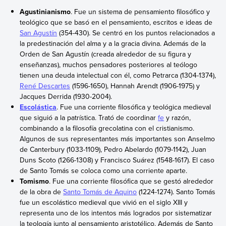
Agustinianismo
. Fue un sistema de pensamiento filosófico y
teológico que se basó en el pensamiento, escritos e ideas de
San Agustín
(354-430). Se centró en los puntos relacionados a
la predestinación del alma y a la gracia divina. Además de la
Orden de San Agustín (creada alrededor de su figura y
enseñanzas), muchos pensadores posteriores al teólogo
tienen una deuda intelectual con él, como Petrarca (1304-1374),
René Descartes
(1596-1650), Hannah Arendt (1906-1975) y
Jacques Derrida (1930-2004).
Escolástica
. Fue una corriente filosófica y teológica medieval
que siguió a la patrística. Trató de coordinar
fe
y razón,
combinando a la filosofía grecolatina con el cristianismo.
Algunos de sus representantes más importantes son Anselmo
de Canterbury (1033-1109), Pedro Abelardo (1079-1142), Juan
Duns Scoto (1266-1308) y Francisco Suárez (1548-1617). El caso
de Santo Tomás se coloca como una corriente aparte.
Tomismo
. Fue una corriente filosófica que se gestó alrededor
de la obra de
Santo Tomás de Aquino
(1224-1274). Santo Tomás
fue un escolástico medieval que vivió en el siglo XIII y
representa uno de los intentos más logrados por sistematizar
la teología junto al pensamiento aristotélico. Además de Santo