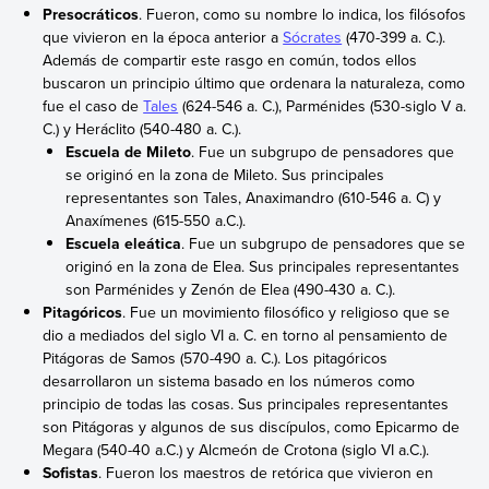
Presocráticos
. Fueron, como su nombre lo indica, los filósofos
que vivieron en la época anterior a
Sócrates
(470-399 a. C.).
Además de compartir este rasgo en común, todos ellos
buscaron un principio último que ordenara la naturaleza, como
fue el caso de
Tales
(624-546 a. C.), Parménides (530-siglo V a.
C.) y Heráclito (540-480 a. C.).
Escuela de Mileto
. Fue un subgrupo de pensadores que
se originó en la zona de Mileto. Sus principales
representantes son Tales, Anaximandro (610-546 a. C) y
Anaxímenes (615-550 a.C.).
Escuela eleática
. Fue un subgrupo de pensadores que se
originó en la zona de Elea. Sus principales representantes
son Parménides y Zenón de Elea (490-430 a. C.).
Pitagóricos
. Fue un movimiento filosófico y religioso que se
dio a mediados del siglo VI a. C. en torno al pensamiento de
Pitágoras de Samos (570-490 a. C.). Los pitagóricos
desarrollaron un sistema basado en los números como
principio de todas las cosas. Sus principales representantes
son Pitágoras y algunos de sus discípulos, como Epicarmo de
Megara (540-40 a.C.) y Alcmeón de Crotona (siglo VI a.C.).
Sofistas
. Fueron los maestros de retórica que vivieron en