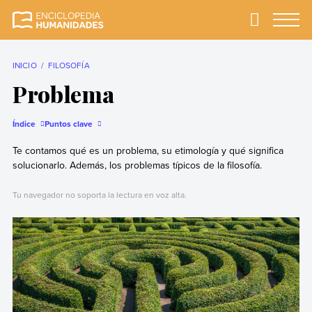
Skip
to
Primary
Menu
Enciclopedia
La enciclopedia de
content
Humanidades
humanidades más
completa y más
INICIO
FILOSOFÍA
confiable
Problema
Índice
Puntos clave
Te contamos qué es un problema, su etimología y qué significa
solucionarlo. Además, los problemas típicos de la filosofía.
Tu navegador no soporta la lectura en voz alta.