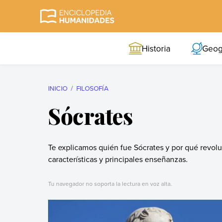
Skip
to
Enciclopedia
La enciclopedia de
content
Humanidades
humanidades más
Historia
Geog
completa y más
confiable
INICIO
FILOSOFÍA
Sócrates
Te explicamos quién fue Sócrates y por qué revolu
características y principales enseñanzas.
Tu navegador no soporta la lectura en voz alta.