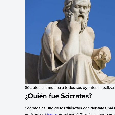
Sócrates estimulaba a todos sus oyentes a realiza
¿Quién fue Sócrates?
Sócrates es
uno de los filósofos occidentales más
en Atenas,
Grecia
, en el año 470 a. C., y murió en