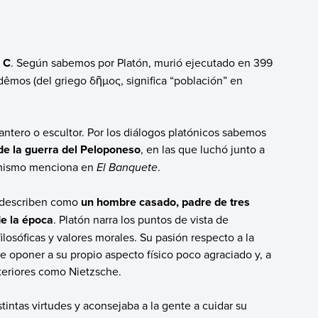
. C
. Según sabemos por Platón, murió ejecutado en 399
dêmos (del griego δῆμος, significa “población” en
ntero o escultor. Por los diálogos platónicos sabemos
 de la guerra del Peloponeso
, en las que luchó junto a
e mismo menciona en
El Banquete
.
o describen como
un hombre casado, padre de tres
e la época
. Platón narra los puntos de vista de
filosóficas y valores morales. Su pasión respecto a la
 oponer a su propio aspecto físico poco agraciado y, a
steriores como Nietzsche.
stintas virtudes y aconsejaba a la gente a cuidar su