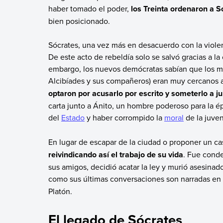
haber tomado el poder,
los Treinta ordenaron a S
bien posicionado.
Sócrates, una vez más en desacuerdo con la violen
De este acto de rebeldía solo se salvó gracias a la
embargo, los nuevos demócratas sabían que los mi
Alcibíades y sus compañeros) eran muy cercanos 
optaron por acusarlo por escrito y someterlo a ju
carta junto a Ánito, un hombre poderoso para la ép
del
Estado
y haber corrompido la
moral
de la juve
En lugar de escapar de la ciudad o proponer un cas
reivindicando así el trabajo de su vida
. Fue conde
sus amigos, decidió acatar la ley y murió asesinado
como sus últimas conversaciones son narradas en
Platón.
El legado de Sócrates