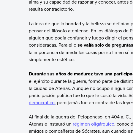
alma y su capacidad de razonar y conocer, antes de
resulta contradictorio.
La idea de que la bondad y la belleza se definían 
pensar del filósofo ateniense. En los diálogos de 
alguien que podía confundir y luego dirigir el pe
consideradas. Para ello
se valía solo de pregunta
la importancia de medir las cosas por su fin en s
simplemente estético.
Durante sus años de madurez tuvo una participac
el ejército durante la guerra, formó parte de distin
la ciudad de Atenas. Aunque no ocupó ningún cargo 
participación política fue lo que le costó la vida.
democrático
, pero jamás fue en contra de las leye
Al final de la guerra del Peloponeso, en 404 a. C
Atenas e instauró un
régimen oligárquico
, conoci
amigos o compañeros de Sócrates, aun cuando est