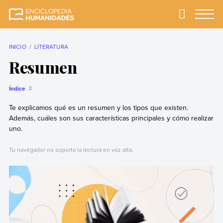
Skip
to
Primary
Menu
Enciclopedia
La enciclopedia de
content
Humanidades
humanidades más
completa y más
INICIO
LITERATURA
confiable
Resumen
Índice
Te explicamos qué es un resumen y los tipos que existen.
Además, cuáles son sus características principales y cómo realizar
uno.
Tu navegador no soporta la lectura en voz alta.