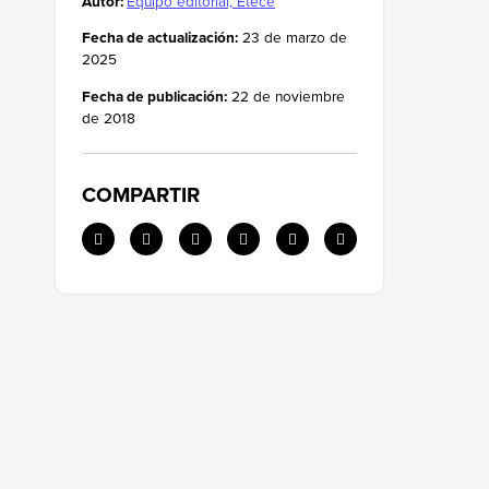
Autor:
Equipo editorial, Etecé
¿Qué es una sinopsis?
Fecha de actualización:
23 de marzo de
2025
Ejemplo de cuadro sinóptico
Fecha de publicación:
22 de noviembre
de 2018
COMPARTIR