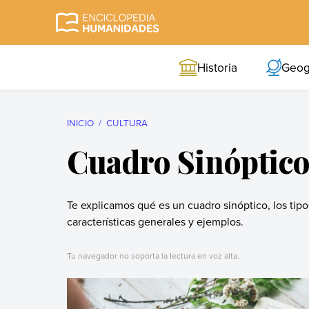
Skip
to
Enciclopedia
La enciclopedia de
content
Humanidades
humanidades más
Historia
Geog
completa y más
confiable
INICIO
CULTURA
Cuadro Sinóptic
Te explicamos qué es un cuadro sinóptico, los tipo
características generales y ejemplos.
Tu navegador no soporta la lectura en voz alta.