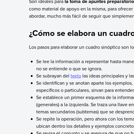
Son ideales para
la toma de apuntes preparatorio
como material de apoyo en la misma, para ofrecer 
abordar, mucho más fácil de seguir que simpleme
¿Cómo se elabora un cuadro
Los pasos para elaborar un cuadro sinóptico son lo
Se lee la información a representar hasta mane
no se entiende o que se ignora.
Se subrayan del
texto
las ideas principales y la
Se identifican y se anotan aparte los ejemplos,
específicos o particulares, sirvan para entende
Se establece un primer esquema de la informac
(generales) a la izquierda. Se traza una llave 
temas secundarios (subtemas) que se desprend
Se repite la operación, pero ahora con los tem
ubican dentro los detalles y ejemplos concreto
Se revisa el conjunto y se asegura de que no h