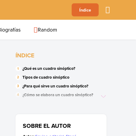
A
Índice
B
C
D
E
F
G
H
I
J
iografías
Random
ÍNDICE
¿Qué es un cuadro sinóptico?
Tipos de cuadro sinóptico
¿Para qué sirve un cuadro sinóptico?
¿Cómo se elabora un cuadro sinóptico?
¿Cómo se utiliza un cuadro sinóptico?
¿Por qué son importantes los cuadros
sinópticos?
SOBRE EL AUTOR
Diferencia con un mapa mental
¿Cómo se identifica el tema principal?