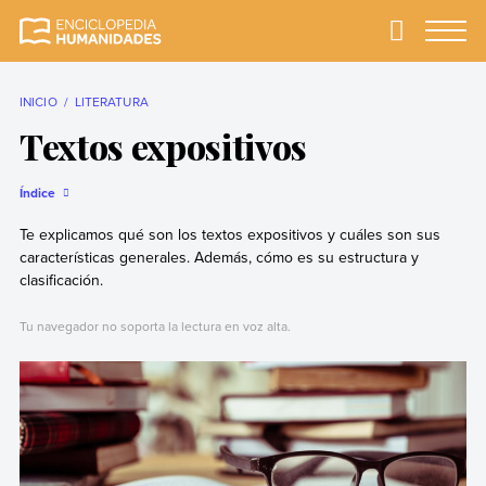
Skip
to
Primary
Menu
Enciclopedia
La enciclopedia de
content
Humanidades
humanidades más
completa y más
INICIO
LITERATURA
confiable
Textos expositivos
Índice
Te explicamos qué son los textos expositivos y cuáles son sus
características generales. Además, cómo es su estructura y
clasificación.
Tu navegador no soporta la lectura en voz alta.