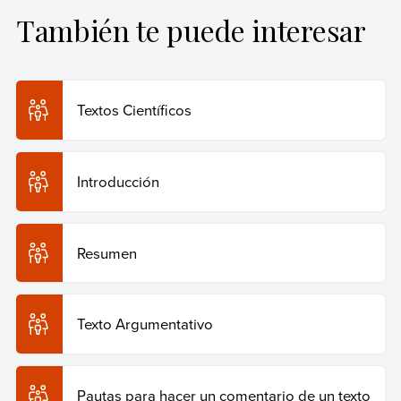
También te puede interesar
Equipo editorial, Etecé (25 de marzo de 2025).
Textos
expositivos
. Enciclopedia Humanidades. Recuperado el
29 de julio de 2026 de
https://humanidades.com/textos-
expositivos/
.
Textos Científicos
Copiar cita
Introducción
Resumen
Texto Argumentativo
Pautas para hacer un comentario de un texto