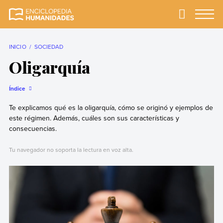
Skip
to
Primary
Menu
Enciclopedia
La enciclopedia de
content
Humanidades
humanidades más
completa y más
INICIO
SOCIEDAD
confiable
Oligarquía
Índice
Te explicamos qué es la oligarquía, cómo se originó y ejemplos de
este régimen. Además, cuáles son sus características y
consecuencias.
Tu navegador no soporta la lectura en voz alta.