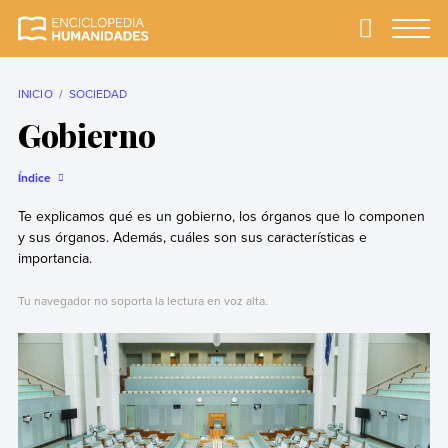
Skip
to
Primary
Menu
Enciclopedia
La enciclopedia de
content
Humanidades
humanidades más
completa y más
INICIO
SOCIEDAD
confiable
Gobierno
Índice
Te explicamos qué es un gobierno, los órganos que lo componen
y sus órganos. Además, cuáles son sus características e
importancia.
Tu navegador no soporta la lectura en voz alta.