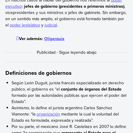
En muchos casos al hablar del gobierno nos referimos al
poder
ejecutivo
:
jefes de gobierno (presidentes o primeros ministros)
,
vicepresidentes y sus ministros o jefes de gabinete. Sin embargo,
en un sentido más amplio, el gobierno está formado también por
el
poder legislativo
y
judicial
.
Ver además:
Oligarquía
Definiciones de gobiernos
Según León Duguit, jurista francés especializado en derecho
público, el gobierno es “el
conjunto de órganos del Estado
formado por las autoridades públicas que ejercen el poder del
Estado”.
Asimismo, lo define el jurista argentino Carlos Sánchez
Viamonte: “la
organización
mediante la cual la voluntad del
Estado es formulada, expresada y realizada”.
Por su parte, el mexicano José R. Castelazo en 2007 lo define
como “la organización que
representa al Estado para el