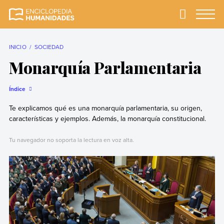
Skip
to
Primary
Menu
Enciclopedia
La enciclopedia de
content
Humanidades
humanidades más
completa y más
INICIO
SOCIEDAD
confiable
Monarquía Parlamentaria
Índice
Te explicamos qué es una monarquía parlamentaria, su origen,
características y ejemplos. Además, la monarquía constitucional.
Tu navegador no soporta la lectura en voz alta.