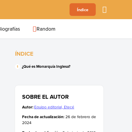
A
Índice
B
C
D
E
F
G
H
I
J
iografías
Random
ÍNDICE
¿Qué es Monarquía Inglesa?
SOBRE EL AUTOR
Autor:
Equipo editorial, Etecé
Fecha de actualización:
26 de febrero de
2024