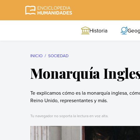
Skip
to
Enciclopedia
La enciclopedia de
content
Humanidades
humanidades más
Historia
Geog
completa y más
confiable
INICIO
SOCIEDAD
Monarquía Ingle
Te explicamos cómo es la monarquía inglesa, cómo
Reino Unido, representantes y más.
Tu navegador no soporta la lectura en voz alta.