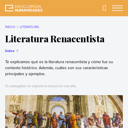
Skip
to
Primary
Menu
Enciclopedia
La enciclopedia de
content
Humanidades
humanidades más
completa y más
INICIO
LITERATURA
confiable
Literatura Renacentista
Índice
Te explicamos qué es la literatura renacentista y cómo fue su
contexto histórico. Además, cuáles son sus características
principales y ejemplos.
Tu navegador no soporta la lectura en voz alta.