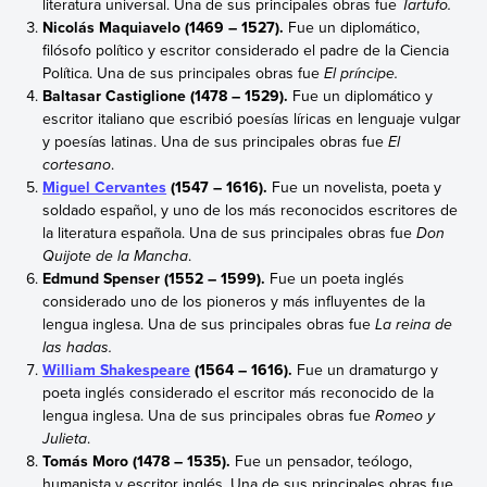
literatura universal. Una de sus principales obras fue
Tartufo.
Nicolás Maquiavelo (1469 – 1527).
Fue un diplomático,
filósofo político y escritor considerado el padre de la Ciencia
Política. Una de sus principales obras fue
El príncipe.
Baltasar Castiglione (1478 – 1529).
Fue un diplomático y
escritor italiano que escribió poesías líricas en lenguaje vulgar
y poesías latinas. Una de sus principales obras fue
El
cortesano
.
Miguel Cervantes
(1547 – 1616).
Fue un novelista, poeta y
soldado español, y uno de los más reconocidos escritores de
la literatura española. Una de sus principales obras fue
Don
Quijote de la Mancha
.
Edmund Spenser (1552 – 1599).
Fue un poeta inglés
considerado uno de los pioneros y más influyentes de la
lengua inglesa. Una de sus principales obras fue
La reina de
las hadas.
William Shakespeare
(1564 – 1616).
Fue un dramaturgo y
poeta inglés considerado el escritor más reconocido de la
lengua inglesa. Una de sus principales obras fue
Romeo y
Julieta
.
Tomás Moro (1478 – 1535).
Fue un pensador, teólogo,
humanista y escritor inglés. Una de sus principales obras fue