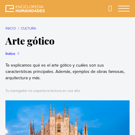
Skip
to
Primary
Menu
Enciclopedia
La enciclopedia de
content
Humanidades
humanidades más
completa y más
INICIO
CULTURA
confiable
Arte gótico
Índice
Te explicamos qué es el arte gótico y cuáles son sus
características principales. Además, ejemplos de obras famosas,
arquitectura y más.
Tu navegador no soporta la lectura en voz alta.