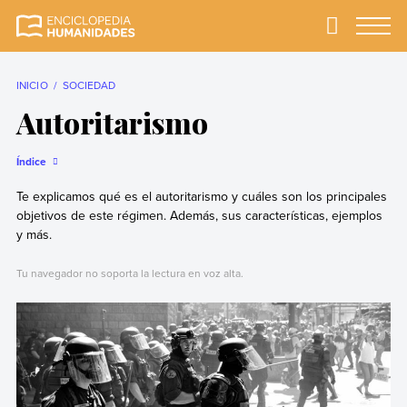
Skip
to
Primary
Menu
Enciclopedia
La enciclopedia de
content
Humanidades
humanidades más
completa y más
INICIO
SOCIEDAD
confiable
Autoritarismo
Índice
Te explicamos qué es el autoritarismo y cuáles son los principales
objetivos de este régimen. Además, sus características, ejemplos
y más.
Tu navegador no soporta la lectura en voz alta.