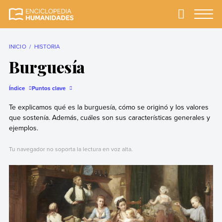
Skip
to
Primary
Menu
Enciclopedia
La enciclopedia de
content
Humanidades
humanidades más
completa y más
INICIO
HISTORIA
confiable
Burguesía
Índice
Puntos clave
Te explicamos qué es la burguesía, cómo se originó y los valores
que sostenía. Además, cuáles son sus características generales y
ejemplos.
Tu navegador no soporta la lectura en voz alta.