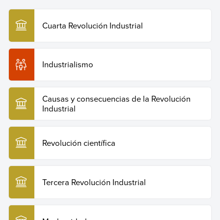
Industrial
. Enciclopedia Humanidades. Recuperado el 29
de julio de 2026 de
https://humanidades.com/revolucion-industrial/
.
Cuarta Revolución Industrial
Copiar cita
Industrialismo
Causas y consecuencias de la Revolución
Industrial
Revolución científica
Tercera Revolución Industrial