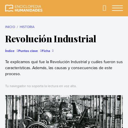
Skip
to
Primary
Menu
Enciclopedia
La enciclopedia de
content
Humanidades
humanidades más
completa y más
INICIO
HISTORIA
confiable
Revolución Industrial
Índice
Puntos clave
Ficha
Te explicamos qué fue la Revolución Industrial y cuáles fueron sus
características. Además, las causas y consecuencias de este
proceso.
Tu navegador no soporta la lectura en voz alta.