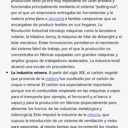
producción textil ya era muy importante en Gran Bretaña y
funcionaba principalmente mediante el sistema “putting-out”,
por el que un empresario entregaba las herramientas y la
materia prima (lana o
algodón
) a familias campesinas que se
encargaban de producir textiles en sus hogares. La
Revolución Industrial introdujo máquinas como la lanzadera
volante, la hiladora Jenny, la máquina de hilar de Arkwright y el
telar mecánico. Estas innovaciones permitieron el nacimiento
del sistema fabril de trabajo, por el que la producción se
concentraba en fábricas equipadas con grandes máquinas y
amplios grupos de trabajadores asalariados. La industria textil
alcanzó una escala sin precedentes.
La industria minera
. A partir del siglo XIX, el carbón vegetal
que provenía de la
madera
fue sustituido por el carbón de
coque o mineral. El carbón era especialmente importante
porque era el combustible empleado en las máquinas a vapor
para el transporte (por ejemplo, el ferrocarril y el barco a
vapor) y para la producción en fábricas (especialmente para
alimentar los hornos de las industrias metalúrgica y
siderúrgica). Esto impulsó la industria de la
minería
, que
supuso la introducción de un sistema de ventilación y rieles
para vagonetas, al mismo tiempo que incrementó los niveles