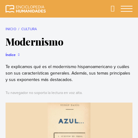
Skip
to
Primary
Menu
Enciclopedia
La enciclopedia de
content
Humanidades
humanidades más
completa y más
INICIO
CULTURA
confiable
Modernismo
Índice
Te explicamos qué es el modernismo hispanoamericano y cuáles
son sus características generales. Además, sus temas principales
y sus exponentes más destacados.
Tu navegador no soporta la lectura en voz alta.