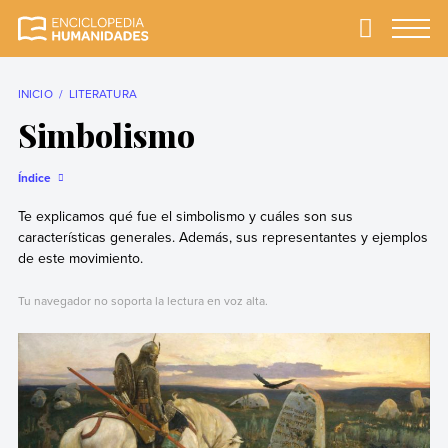
Skip
to
Primary
Menu
Enciclopedia
La enciclopedia de
content
Humanidades
humanidades más
completa y más
INICIO
LITERATURA
confiable
Simbolismo
Índice
Te explicamos qué fue el simbolismo y cuáles son sus
características generales. Además, sus representantes y ejemplos
de este movimiento.
Tu navegador no soporta la lectura en voz alta.