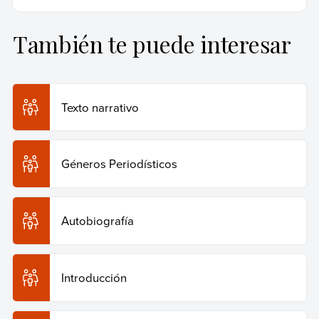
y utilizada por instituciones académicas y de investigación de
primer nivel.
También te puede interesar
Equipo editorial, Etecé (15 de marzo de 2023).
Crónica
.
Enciclopedia Humanidades. Recuperado el 29 de julio
de 2026 de
https://humanidades.com/cronica/
.
Texto narrativo
Copiar cita
Géneros Periodísticos
Autobiografía
Introducción