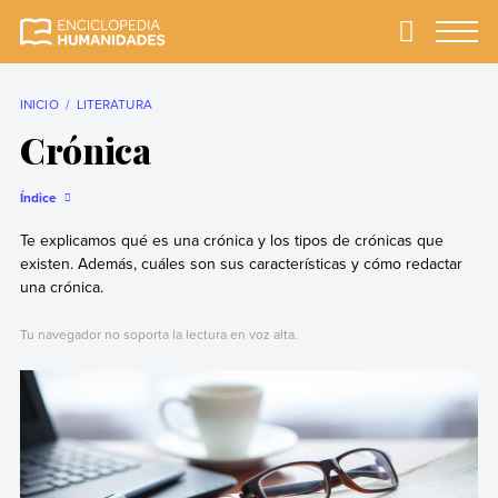
Skip
to
Primary
Menu
Enciclopedia
La enciclopedia de
content
Humanidades
humanidades más
completa y más
INICIO
LITERATURA
confiable
Crónica
Índice
Te explicamos qué es una crónica y los tipos de crónicas que
existen. Además, cuáles son sus características y cómo redactar
una crónica.
Tu navegador no soporta la lectura en voz alta.