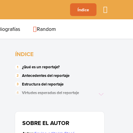
A
Índice
B
C
D
E
F
G
H
I
J
iografías
Random
ÍNDICE
¿Qué es un reportaje?
Antecedentes del reportaje
Estructura del reportaje
Virtudes esperadas del reportaje
Recursos del reportaje
Reportajes gráficos
Tipos de reportaje
SOBRE EL AUTOR
Tipos de fuente informativa