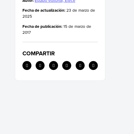
Autor:
Equipo editorial, Etecé
Grandes reporteros
Fecha de actualización:
23 de marzo de
La importancia del reportaje
2025
El reportaje 2.0
Fecha de publicación:
15 de marzo de
2017
COMPARTIR