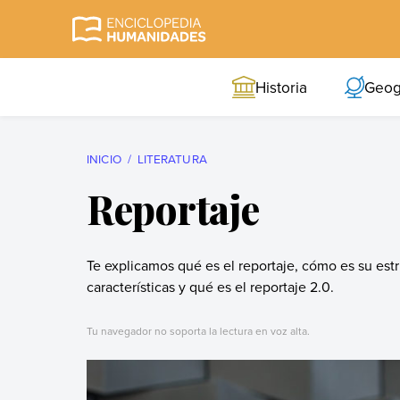
Skip
to
Enciclopedia
La enciclopedia de
content
Humanidades
humanidades más
Historia
Geog
completa y más
confiable
INICIO
LITERATURA
Reportaje
Te explicamos qué es el reportaje, cómo es su estr
características y qué es el reportaje 2.0.
Tu navegador no soporta la lectura en voz alta.