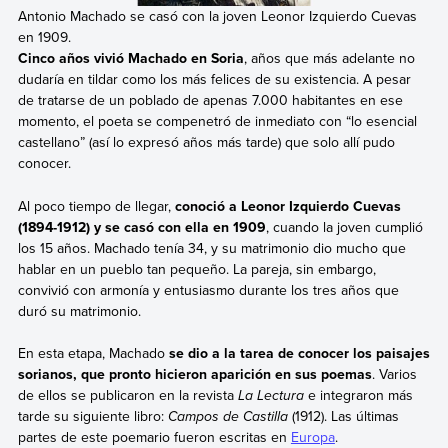
Antonio Machado se casó con la joven Leonor Izquierdo Cuevas
en 1909.
Cinco años vivió Machado en Soria
, años que más adelante no
dudaría en tildar como los más felices de su existencia. A pesar
de tratarse de un poblado de apenas 7.000 habitantes en ese
momento, el poeta se compenetró de inmediato con “lo esencial
castellano” (así lo expresó años más tarde) que solo allí pudo
conocer.
Al poco tiempo de llegar,
conoció a Leonor Izquierdo Cuevas
(1894-1912) y se casó con ella en 1909
, cuando la joven cumplió
los 15 años. Machado tenía 34, y su matrimonio dio mucho que
hablar en un pueblo tan pequeño. La pareja, sin embargo,
convivió con armonía y entusiasmo durante los tres años que
duró su matrimonio.
En esta etapa, Machado
se dio a la tarea de conocer los paisajes
sorianos, que pronto hicieron aparición en sus poemas
. Varios
de ellos se publicaron en la revista
La
Lectura
e integraron más
tarde su siguiente libro:
Campos de Castilla
(1912). Las últimas
partes de este poemario fueron escritas en
Europa
.