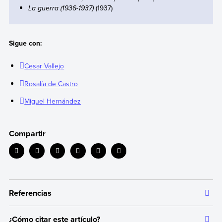
La guerra (1936-1937)
(1937)
Sigue con:
Cesar Vallejo
Rosalía de Castro
Miguel Hernández
Compartir
Referencias
¿Cómo citar este artículo?
Toda la información que ofrecemos está respaldada por