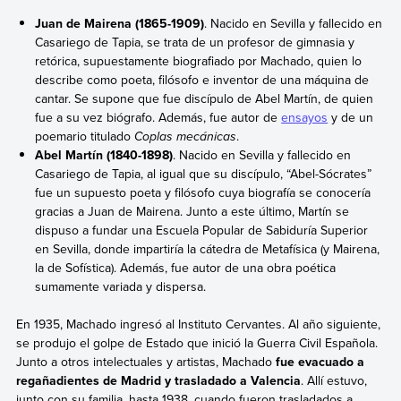
Juan de Mairena (1865-1909)
. Nacido en Sevilla y fallecido en
Casariego de Tapia, se trata de un profesor de gimnasia y
retórica, supuestamente biografiado por Machado, quien lo
describe como poeta, filósofo e inventor de una máquina de
cantar. Se supone que fue discípulo de Abel Martín, de quien
fue a su vez biógrafo. Además, fue autor de
ensayos
y de un
poemario titulado
Coplas mecánicas
.
Abel Martín (1840-1898)
. Nacido en Sevilla y fallecido en
Casariego de Tapia, al igual que su discípulo, “Abel-Sócrates”
fue un supuesto poeta y filósofo cuya biografía se conocería
gracias a Juan de Mairena. Junto a este último, Martín se
dispuso a fundar una Escuela Popular de Sabiduría Superior
en Sevilla, donde impartiría la cátedra de Metafísica (y Mairena,
la de Sofística). Además, fue autor de una obra poética
sumamente variada y dispersa.
En 1935, Machado ingresó al Instituto Cervantes. Al año siguiente,
se produjo el golpe de Estado que inició la Guerra Civil Española.
Junto a otros intelectuales y artistas, Machado
fue evacuado a
regañadientes de Madrid y trasladado a Valencia
. Allí estuvo,
junto con su familia, hasta 1938, cuando fueron trasladados a