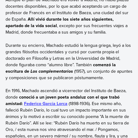
docentes disponibles, por lo que acabó aceptando un cargo de
profesor de Francés en el Instituto de Baeza, una ciudad del sur
de España.
Allí vivió durante los siete años siguientes,
apartado de la vida social
, excepto por sus frecuentes viajes a
Madrid, donde frecuentaba a sus amigos y su familia.
Durante su encierro, Machado estudió la lengua griega, leyó a los
grandes filósofos occidentales y cursó por cuenta propia el
doctorado en Filosofía y Letras en la Universidad de Madrid,
donde figuraba como “alumno libre”. También
comenzó la
escritura de
(1957), un conjunto de apuntes
Los complementarios
y composiciones que se publicaron póstumamente.
En 1916, Machado ascendió a vicerrector del Instituto de Baeza,
donde
conoció a un joven poeta andaluz con el que trabó
amistad:
Federico García Lorca
(1898-1936). Ese mismo año,
falleció Rubén Darío, lo cual tuvo un impacto importante en sus
ánimos y lo motivó a escribir su conocido poema “A la muerte de
Rubén Darío”. Allí se lee: “Rubén Darío ha muerto en su tierra de
Oro, / esta nueva nos vino atravesando el mar. / Pongamos,
españoles, en un severo mármol / su nombre, flauta y lira, y una