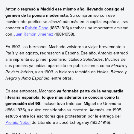
Antonio
regresó a Madrid ese mismo año, llevando consigo el
germen de la poesía modernista
. Su compromiso con ese
movimiento poético se afianzó aún más en la capital española, tras
conocer a
Rubén Darío
(1867-1916) y trabar una importante amistad
con
Juan Ramón Jiménez
(1881-1958).
En 1902, los hermanos Machado volvieron a viajar brevemente a
París y, en agosto, regresaron a España. Ese año, Antonio entregó
a la imprenta su primer poemario, titulado
Soledades
. Muchos de
sus poemas ya habían aparecido en publicaciones como
Electra
y
Revista Ibérica
, y en 1903 lo hicieron también en
Helios
,
Blanco y
Negro
y
Alma Española
, entre otras.
En ese entonces, Machado
ya formaba parte de la vanguardia
literaria española, lo que más adelante se conoció como la
generación del 98
. Incluso tuvo trato con Miguel de Unamuno
(1864-1936), a quien consideraba su maestro. Además, en 1905,
estuvo entre los escritores que protestaron por la entrega del
Premio Nobel
de Literatura a José Echegaray (1832-1916).