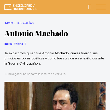
Skip
to
Primary
Menu
Enciclopedia
La enciclopedia de
content
Humanidades
humanidades más
completa y más
INICIO
BIOGRAFÍAS
confiable
Antonio Machado
Índice
Ficha
Te explicamos quién fue Antonio Machado, cuáles fueron sus
principales obras poéticas y cómo fue su vida en el exilio durante
la Guerra Civil Española.
Tu navegador no soporta la lectura en voz alta.