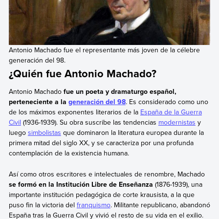
Antonio Machado fue el representante más joven de la célebre
generación del 98.
¿Quién fue Antonio Machado?
Antonio Machado
fue un poeta y dramaturgo español,
perteneciente a la
generación del 98
. Es considerado como uno
de los máximos exponentes literarios de la
España de la Guerra
Civil
(1936-1939). Su obra suscribe las tendencias
modernistas
y
luego
simbolistas
que dominaron la literatura europea durante la
primera mitad del siglo XX, y se caracteriza por una profunda
contemplación de la existencia humana.
Así como otros escritores e intelectuales de renombre, Machado
se formó en la Institución Libre de Enseñanza
(1876-1939), una
importante institución pedagógica de corte krausista, a la que
puso fin la victoria del
franquismo
. Militante republicano, abandonó
España tras la Guerra Civil y vivió el resto de su vida en el exilio.