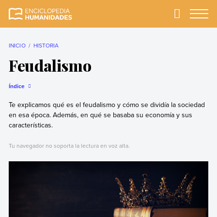
Skip
to
Primary
Menu
Enciclopedia
La enciclopedia de
content
Humanidades
humanidades más
completa y más
INICIO
HISTORIA
confiable
Feudalismo
Índice
Te explicamos qué es el feudalismo y cómo se dividía la sociedad
en esa época. Además, en qué se basaba su economía y sus
características.
Tu navegador no soporta la lectura en voz alta.