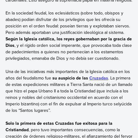
cardenales. Esto aseguró la supremacía papal en materia religiosa.
En la sociedad feudal, los eclesiásticos (sobre todo, obispos y
abades) podían disfrutar de los privilegios que les ofrecía su
posición en el orden feudal: poseían tierras y explotaban siervos.
Pero además aportaban una justificación ideológica al sistema.
Según la Iglesia católica, los reyes gobernaban por la gracia de
Dios
, y el rígido orden social imperante, que provocaba toda clase
de padecimientos a quienes no pertenecían a los estamentos
privilegiados, emanaba de Dios y no debía ser cuestionado.
Una de las iniciativas más importantes de la Iglesia católica en los
años del feudalismo fue
su auspicio de las
Cruzadas
. La primera
de estas expediciones militares a Tierra Santa nació de un llamado
que hizo el papa Urbano II a toda la Cristiandad (que incluía a los
reinos y nobles del cristianismo occidental en acuerdo con el
Imperio bizantino) con el fin de expulsar al Imperio turco selyúcida
de los “Santos lugares”.
Solo la primera de estas Cruzadas fue exitosa para la
Cristiandad
, pero tuvo importantes consecuencias, como la
creación de órdenes religioso-militares, el afianzamiento del fervor