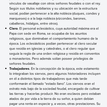
vínculos de vasallaje con otros señores feudales o con el rey.
Según sus títulos nobiliarios y su ubicación en la estructura
social, podían pertenecer a la alta nobleza (duques, condes y
marqueses) o a la baja nobleza (vizcondes, barones,
caballeros, hidalgos, entre otros).
Clero
. El personal eclesiástico, cuya autoridad máxima era el
Papa con sede en Roma, se ocupaba de los asuntos
religiosos, que dominaban el comportamiento humano de la
época. Los eclesiásticos podían pertenecer al clero secular
que residía en iglesias y catedrales, o al clero regular que
seguía la regla de una orden religiosa y residía en conventos
o monasterios. Pero además solían poseer privilegios de
señores feudales.
Trabajadores
. En la concepción de la época, este estamento
lo integraban los siervos, pero algunos historiadores incluyen
en él a distintos tipos de trabajadores que más tarde
conformarán el llamado “estado llano”. Los siervos eran el
estrato más bajo de la sociedad feudal, encargado de cultivar
las tierras y hacerlas producir. No eran esclavos pero estaban
atados de por vida a la tierra de su señor, a quien debían
pagar una renta en especie y, a veces, otras prestaciones. Su