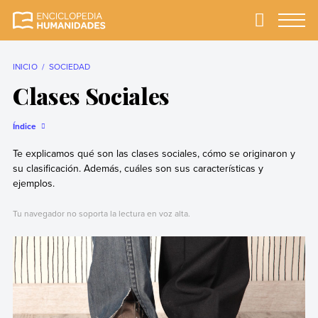
Skip
to
Primary
Menu
Enciclopedia
La enciclopedia de
content
Humanidades
humanidades más
completa y más
INICIO
SOCIEDAD
confiable
Clases Sociales
Índice
Te explicamos qué son las clases sociales, cómo se originaron y
su clasificación. Además, cuáles son sus características y
ejemplos.
Tu navegador no soporta la lectura en voz alta.