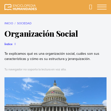
Skip
to
Primary
Menu
Enciclopedia
La enciclopedia de
content
Humanidades
humanidades más
completa y más
INICIO
SOCIEDAD
confiable
Organización Social
Índice
Te explicamos qué es una organización social, cuáles son sus
características y cómo es su estructura y jerarquización.
Tu navegador no soporta la lectura en voz alta.