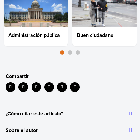
Administración pública
Buen ciudadano
Compartir
¿Cómo citar este artículo?
Citar la fuente original de donde tomamos información sirve para
Sobre el autor
dar crédito a los autores correspondientes y evitar incurrir en
plagio. Además, permite a los lectores acceder a las fuentes