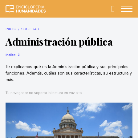
Skip
to
Primary
Menu
Enciclopedia
La enciclopedia de
content
Humanidades
humanidades más
completa y más
INICIO
SOCIEDAD
confiable
Administración pública
Índice
Te explicamos qué es la Administración pública y sus principales
funciones. Además, cuáles son sus características, su estructura y
más.
Tu navegador no soporta la lectura en voz alta.