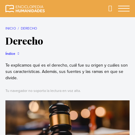
Skip
to
Primary
Menu
Enciclopedia
La enciclopedia de
content
Humanidades
humanidades más
completa y más
INICIO
DERECHO
confiable
Derecho
Índice
Te explicamos qué es el derecho, cuál fue su origen y cuáles son
sus características. Además, sus fuentes y las ramas en que se
divide.
Tu navegador no soporta la lectura en voz alta.