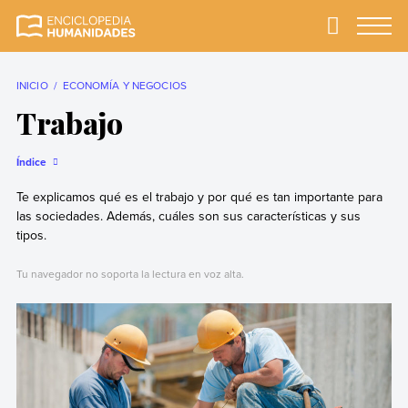
Skip
to
Primary
Menu
Enciclopedia
La enciclopedia de
content
Humanidades
humanidades más
completa y más
INICIO
ECONOMÍA Y NEGOCIOS
confiable
Trabajo
Índice
Te explicamos qué es el trabajo y por qué es tan importante para
las sociedades. Además, cuáles son sus características y sus
tipos.
Tu navegador no soporta la lectura en voz alta.