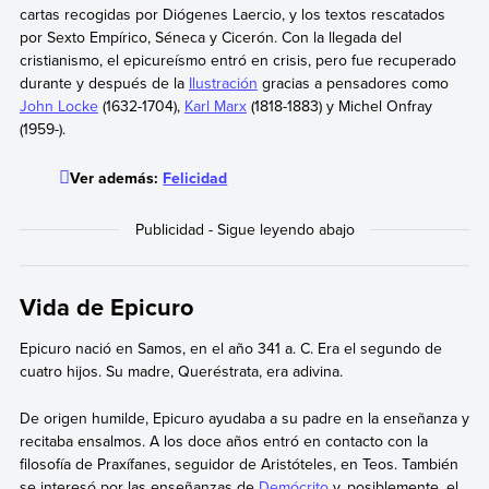
cartas recogidas por Diógenes Laercio, y los textos rescatados
por Sexto Empírico, Séneca y Cicerón. Con la llegada del
cristianismo, el epicureísmo entró en crisis, pero fue recuperado
durante y después de la
Ilustración
gracias a pensadores como
John Locke
(1632-1704),
Karl Marx
(1818-1883) y Michel Onfray
(1959-).
Ver además:
Felicidad
Vida de Epicuro
Epicuro nació en Samos, en el año 341 a. C. Era el segundo de
cuatro hijos. Su madre, Queréstrata, era adivina.
De origen humilde, Epicuro ayudaba a su padre en la enseñanza y
recitaba ensalmos. A los doce años entró en contacto con la
filosofía de Praxífanes, seguidor de Aristóteles, en Teos. También
se interesó por las enseñanzas de
Demócrito
y, posiblemente, el