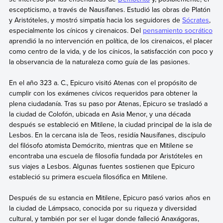
escepticismo, a través de Nausífanes. Estudió las obras de Platón
y Aristóteles, y mostró simpatía hacia los seguidores de
Sócrates
,
especialmente los cínicos y cirenaicos. Del
pensamiento socrático
aprendió la no intervención en política, de los cirenaicos, el placer
como centro de la vida, y de los cínicos, la satisfacción con poco y
la observancia de la naturaleza como guía de las pasiones.
En el año 323 a. C., Epicuro visitó Atenas con el propósito de
cumplir con los exámenes cívicos requeridos para obtener la
plena ciudadanía. Tras su paso por Atenas, Epicuro se trasladó a
la ciudad de Colofón, ubicada en Asia Menor, y una década
después se estableció en Mitilene, la ciudad principal de la isla de
Lesbos. En la cercana isla de Teos, residía Nausífanes, discípulo
del filósofo atomista Demócrito, mientras que en Mitilene se
encontraba una escuela de filosofía fundada por Aristóteles en
sus viajes a Lesbos. Algunas fuentes sostienen que Epicuro
estableció su primera escuela filosófica en Mitilene.
Después de su estancia en Mitilene, Epicuro pasó varios años en
la ciudad de Lámpsaco, conocida por su riqueza y diversidad
cultural, y también por ser el lugar donde falleció Anaxágoras,