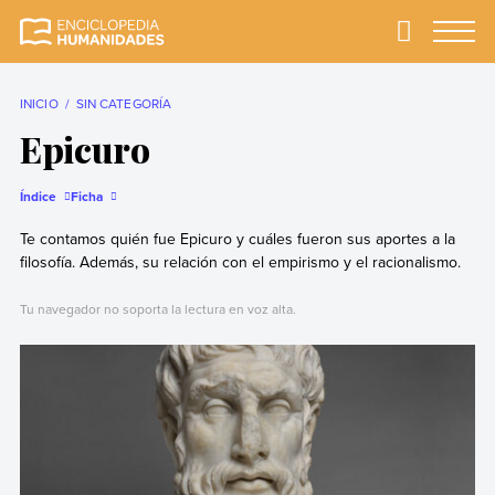
Skip
to
Primary
Menu
Enciclopedia
La enciclopedia de
content
Humanidades
humanidades más
completa y más
INICIO
SIN CATEGORÍA
confiable
Epicuro
Índice
Ficha
Te contamos quién fue Epicuro y cuáles fueron sus aportes a la
filosofía. Además, su relación con el empirismo y el racionalismo.
Tu navegador no soporta la lectura en voz alta.