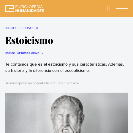
Skip
to
Primary
Menu
Enciclopedia
La enciclopedia de
content
Humanidades
humanidades más
completa y más
INICIO
FILOSOFÍA
confiable
Estoicismo
Índice
Puntos clave
Te contamos qué es el estoicismo y sus características. Además,
su historia y la diferencia con el escepticismo.
Tu navegador no soporta la lectura en voz alta.