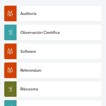
Enciclopedia Humanidades. Recuperado el 29 de julio
de 2026 de
https://humanidades.com/metodologia/
.
Auditoría
Copiar cita
Observación Científica
Software
Referendum
Ribosoma