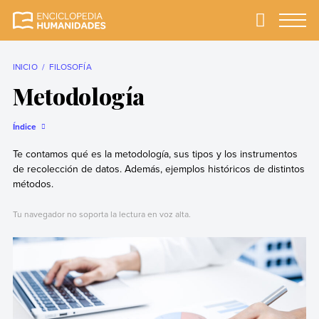
Skip
to
Primary
Menu
Enciclopedia
La enciclopedia de
content
Humanidades
humanidades más
completa y más
INICIO
FILOSOFÍA
confiable
Metodología
Índice
Te contamos qué es la metodología, sus tipos y los instrumentos
de recolección de datos. Además, ejemplos históricos de distintos
métodos.
Tu navegador no soporta la lectura en voz alta.