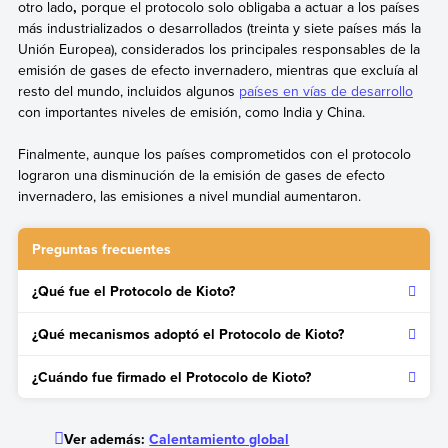
otro lado
,
porque el protocolo solo obligaba a actuar a los países
más industrializados o desarrollados
(treinta y siete países más la
Unión Europea), considerados los principales responsables de la
emisión de gases de efecto invernadero, mientras que excluía al
resto del mundo, incluidos algunos
países en vías de desarrollo
con importantes niveles de emisión, como India y China.
Finalmente, aunque los países comprometidos con el protocolo
lograron una disminución de la emisión de gases de efecto
invernadero, las emisiones a nivel mundial aumentaron.
Preguntas frecuentes
¿Qué fue el Protocolo de Kioto?
El Protocolo de Kioto fue un tratado internacional dirigido a
¿Qué mecanismos adoptó el Protocolo de Kioto?
reducir la emisión de gases de efecto invernadero para
contrarrestar el calentamiento global.
Los participantes del Protocolo de Kioto se comprometieron a
¿Cuándo fue firmado el Protocolo de Kioto?
implementar programas nacionales para reducir la emisión de
gases de efecto invernadero. Además, el protocolo
El Protocolo de Kioto fue adoptado en la tercera Conferencia
proporcionó medios específicos para que los países pudieran
de las Partes de la Convención Marco de las Naciones Unidas
Ver además:
Calentamiento global