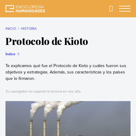
Skip
to
Primary
Menu
Enciclopedia
La enciclopedia de
content
Humanidades
humanidades más
completa y más
INICIO
HISTORIA
confiable
Protocolo de Kioto
Índice
Te explicamos qué fue el Protocolo de Kioto y cuáles fueron sus
objetivos y estrategias. Además, sus características y los países
que lo firmaron.
Tu navegador no soporta la lectura en voz alta.