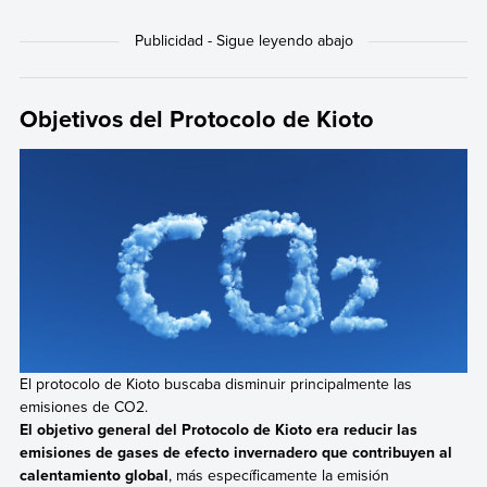
alcanzar sus objetivos.
sobre el Cambio Climático, celebrada en la ciudad de Kioto
(Japón) en diciembre de 1997. Entre 1998 y 1999 fue firmado
por 82 países y la Unión Europea y en 2005 entró en vigor
gracias a que alcanzó el número necesario de ratificaciones.
Objetivos del Protocolo de Kioto
El protocolo de Kioto buscaba disminuir principalmente las
emisiones de CO2.
El objetivo general del Protocolo de Kioto era reducir las
emisiones de gases de efecto invernadero que contribuyen al
calentamiento global
, más específicamente la emisión