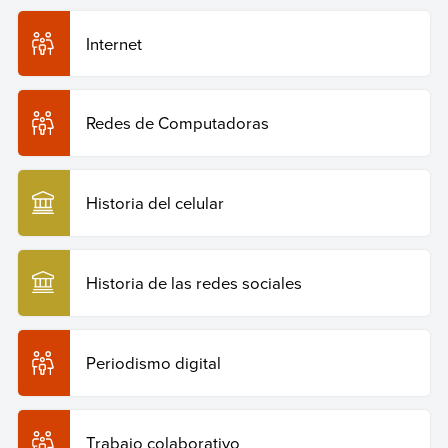
Recuperado el 29 de julio de 2026 de
https://humanidades.com/historia-de-internet/
.
Internet
Copiar cita
Redes de Computadoras
Historia del celular
Historia de las redes sociales
Periodismo digital
Trabajo colaborativo