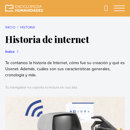
Skip
to
Primary
Menu
Enciclopedia
La enciclopedia de
content
Humanidades
humanidades más
completa y más
INICIO
HISTORIA
confiable
Historia de internet
Índice
Te contamos la historia de Internet, cómo fue su creación y qué es
Usenet. Además, cuáles son sus características generales,
cronología y más.
Tu navegador no soporta la lectura en voz alta.