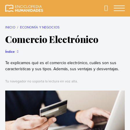
Skip
to
Primary
Menu
Enciclopedia
La enciclopedia de
content
Humanidades
humanidades más
completa y más
INICIO
ECONOMÍA Y NEGOCIOS
confiable
Comercio Electrónico
Índice
Te explicamos qué es el comercio electrónico, cuáles son sus
características y sus tipos. Además, sus ventajas y desventajas.
Tu navegador no soporta la lectura en voz alta.