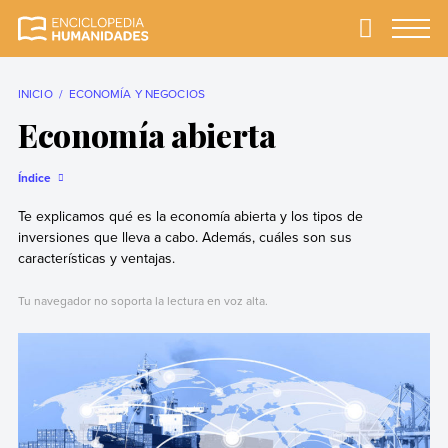
Skip
to
Primary
Menu
Enciclopedia
La enciclopedia de
content
Humanidades
humanidades más
completa y más
INICIO
ECONOMÍA Y NEGOCIOS
confiable
Economía abierta
Índice
Te explicamos qué es la economía abierta y los tipos de
inversiones que lleva a cabo. Además, cuáles son sus
características y ventajas.
Tu navegador no soporta la lectura en voz alta.