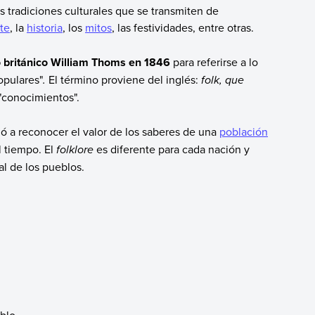
s tradiciones culturales que se transmiten de
rte
, la
historia
, los
mitos
, las festividades, entre otras.
o británico William Thoms en 1846
para referirse a lo
opulares"
.
El término proviene del inglés:
folk, que
 "conocimientos".
 a reconocer el valor de los saberes de una
población
l tiempo. El
folklore
es diferente para cada nación y
al de los pueblos.