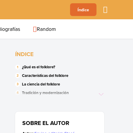
A
Índice
B
C
D
E
F
G
H
I
J
iografías
Random
ÍNDICE
¿Qué es el folklore?
Características del folklore
La ciencia del folklore
Tradición y modernización
Tipos de folklore
SOBRE EL AUTOR