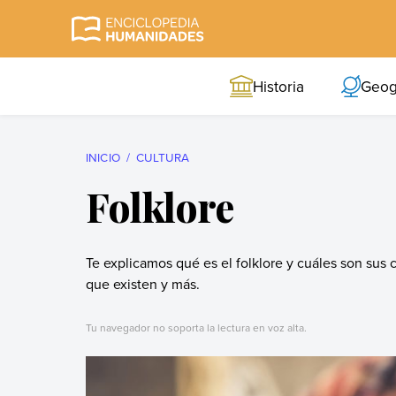
Skip
to
Enciclopedia
La enciclopedia de
content
Humanidades
humanidades más
Historia
Geog
completa y más
confiable
INICIO
CULTURA
Folklore
Te explicamos qué es el folklore y cuáles son sus c
que existen y más.
Tu navegador no soporta la lectura en voz alta.