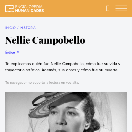
Skip
to
Primary
Menu
Enciclopedia
La enciclopedia de
content
Humanidades
humanidades más
completa y más
INICIO
HISTORIA
confiable
Nellie Campobello
Índice
Te explicamos quién fue Nellie Campobello, cómo fue su vida y
trayectoria artística. Además, sus obras y cómo fue su muerte.
Tu navegador no soporta la lectura en voz alta.