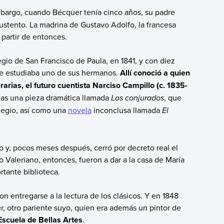
mbargo, cuando Bécquer tenía cinco años, su padre
sustento. La madrina de Gustavo Adolfo, la francesa
artir de entonces.
io de San Francisco de Paula, en 1841, y con diez
de estudiaba uno de sus hermanos.
Allí conoció a quien
arias, el futuro cuentista Narciso Campillo (c. 1835-
as una pieza dramática llamada
Los conjurados
, que
olegio, así como una
novela
inconclusa llamada
El
 y, pocos meses después, cerró por decreto real el
Valeriano, entonces, fueron a dar a la casa de María
tante biblioteca.
 entregarse a la lectura de los clásicos. Y en 1848
 otro pariente suyo, quien era además un pintor de
 Escuela de Bellas Artes
.