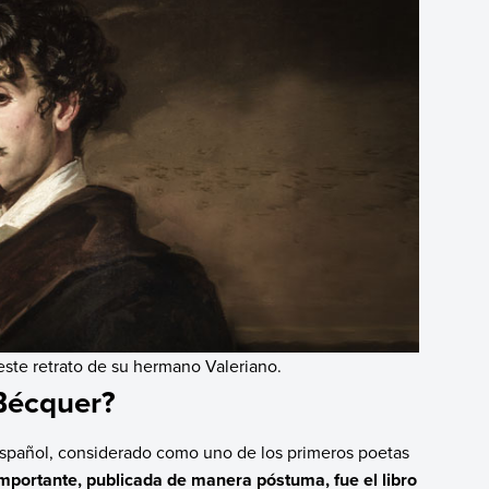
este retrato de su hermano Valeriano.
Bécquer?
 español, considerado como uno de los primeros poetas
mportante, publicada de manera póstuma, fue el libro