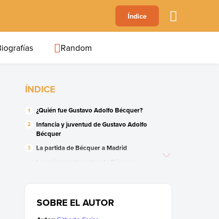
A
Índice
B
C
D
E
F
G
H
I
J
iografías
Random
ÍNDICE
¿Quién fue Gustavo Adolfo Bécquer?
Infancia y juventud de Gustavo Adolfo
Bécquer
La partida de Bécquer a Madrid
Las primeras leyendas de Bécquer
La musa de Bécquer
Los años fértiles y la Revolución de 1868
SOBRE EL AUTOR
Enfermedad y muerte de Bécquer