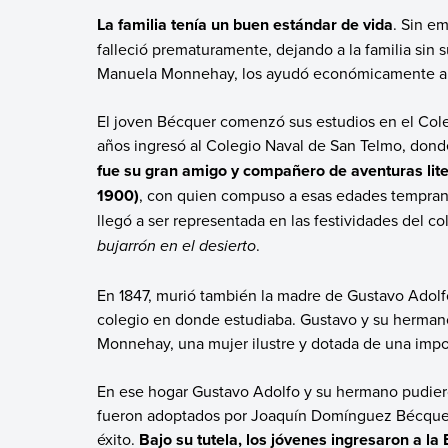
La familia tenía un buen estándar de vida
. Sin e
falleció prematuramente, dejando a la familia sin 
Manuela Monnehay, los ayudó económicamente a p
El joven Bécquer comenzó sus estudios en el Coleg
años ingresó al Colegio Naval de San Telmo, don
fue su gran amigo y compañero de aventuras liter
1900)
, con quien compuso a esas edades tempran
llegó a ser representada en las festividades del c
bujarrón en el desierto
.
En 1847, murió también la madre de Gustavo Adolfo
colegio en donde estudiaba. Gustavo y su hermano 
Monnehay, una mujer ilustre y dotada de una impor
En ese hogar Gustavo Adolfo y su hermano pudieron
fueron adoptados por Joaquín Domínguez Bécquer,
éxito.
Bajo su tutela, los jóvenes ingresaron a la