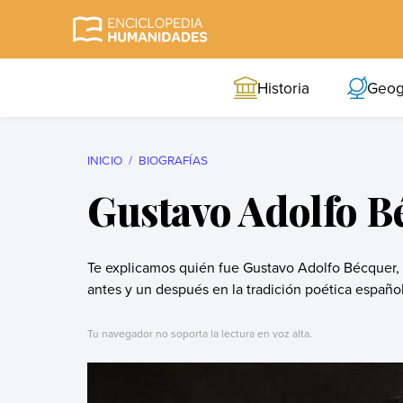
Skip
to
Enciclopedia
La enciclopedia de
content
Humanidades
humanidades más
Historia
Geog
completa y más
confiable
INICIO
BIOGRAFÍAS
Gustavo Adolfo B
Te explicamos quién fue Gustavo Adolfo Bécquer, e
antes y un después en la tradición poética español
Tu navegador no soporta la lectura en voz alta.