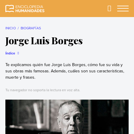
Skip
to
Primary
Menu
Enciclopedia
La enciclopedia de
content
Humanidades
humanidades más
completa y más
INICIO
BIOGRAFÍAS
confiable
Jorge Luis Borges
Índice
Te explicamos quién fue Jorge Luis Borges, cómo fue su vida y
sus obras más famosas. Además, cuáles son sus características,
muerte y frases.
Tu navegador no soporta la lectura en voz alta.