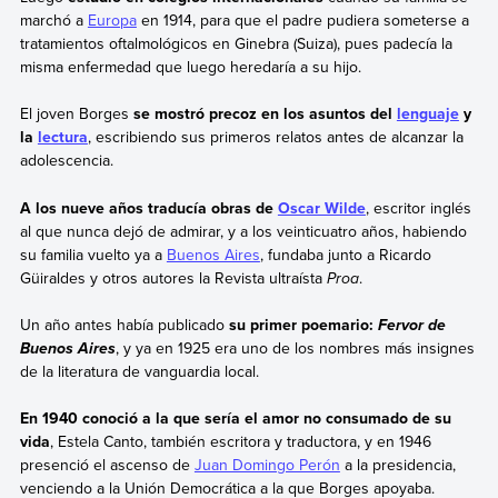
marchó a
Europa
en 1914, para que el padre pudiera someterse a
tratamientos oftalmológicos en Ginebra (Suiza), pues padecía la
misma enfermedad que luego heredaría a su hijo.
El joven Borges
se mostró precoz en los asuntos del
lenguaje
y
la
lectura
, escribiendo sus primeros relatos antes de alcanzar la
adolescencia.
A los nueve años traducía obras de
Oscar Wilde
, escritor inglés
al que nunca dejó de admirar, y a los veinticuatro años, habiendo
su familia vuelto ya a
Buenos Aires
, fundaba junto a Ricardo
Güiraldes y otros autores la Revista ultraísta
Proa
.
Un año antes había publicado
su primer poemario:
Fervor de
, y ya en 1925 era uno de los nombres más insignes
Buenos Aires
de la literatura de vanguardia local.
En 1940 conoció a la que sería el amor no consumado de su
vida
, Estela Canto, también escritora y traductora, y en 1946
presenció el ascenso de
Juan Domingo Perón
a la presidencia,
venciendo a la Unión Democrática a la que Borges apoyaba.