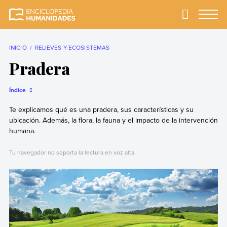
Skip
to
Primary
Menu
Enciclopedia
La enciclopedia de
content
Humanidades
humanidades más
completa y más
INICIO
RELIEVES Y ECOSISTEMAS
confiable
Pradera
Índice
Te explicamos qué es una pradera, sus características y su
ubicación. Además, la flora, la fauna y el impacto de la intervención
humana.
Tu navegador no soporta la lectura en voz alta.