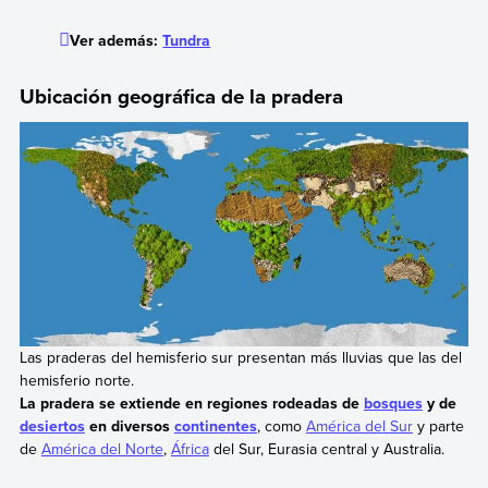
Ver además:
Tundra
Ubicación geográfica de la pradera
Las praderas del hemisferio sur presentan más lluvias que las del
hemisferio norte.
La pradera se extiende en regiones rodeadas de
bosques
y de
desiertos
en diversos
continentes
, como
América del Sur
y parte
de
América del Norte
,
África
del Sur, Eurasia central y Australia.