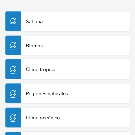
Equipo editorial, Etecé (12 de marzo de 2025).
Pradera
.
Enciclopedia Humanidades. Recuperado el 29 de julio
de 2026 de
https://humanidades.com/pradera/
.
Sabana
Copiar cita
Biomas
Clima tropical
Regiones naturales
Clima oceánico