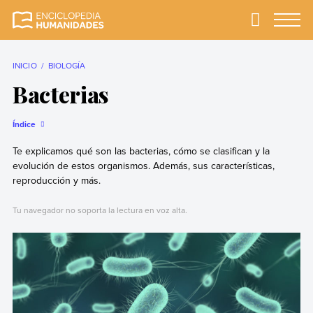
Skip
to
Primary
Menu
Enciclopedia
La enciclopedia de
content
Humanidades
humanidades más
completa y más
INICIO
BIOLOGÍA
confiable
Bacterias
Índice
Te explicamos qué son las bacterias, cómo se clasifican y la
evolución de estos organismos. Además, sus características,
reproducción y más.
Tu navegador no soporta la lectura en voz alta.