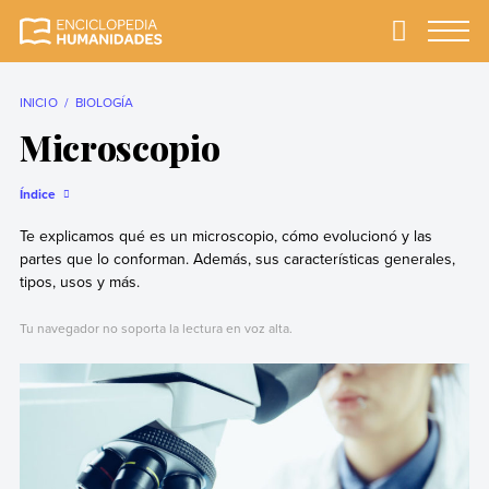
Skip
to
Primary
Menu
Enciclopedia
La enciclopedia de
content
Humanidades
humanidades más
completa y más
INICIO
BIOLOGÍA
confiable
Microscopio
Índice
Te explicamos qué es un microscopio, cómo evolucionó y las
partes que lo conforman. Además, sus características generales,
tipos, usos y más.
Tu navegador no soporta la lectura en voz alta.