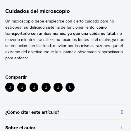
Cuidados del microscopio
Un microscopio debe emplearse con cierto cuidado para no
estropear su delicado sistema de funcionamiento,
como
transportarlo con ambas manos, ya que una caída es fatal
; no
moverlo mientras se utiliza; no tocar los lentes ni el ocular, ya que
se ensucian con facilidad; o evitar por las mismas razones que el
extremo del objetivo toque la sustancia observada al aproximarlo
para enfocar.
Compartir
¿Cómo citar este artículo?
Citar la fuente original de donde tomamos información sirve para
Sobre el autor
dar crédito a los autores correspondientes y evitar incurrir en