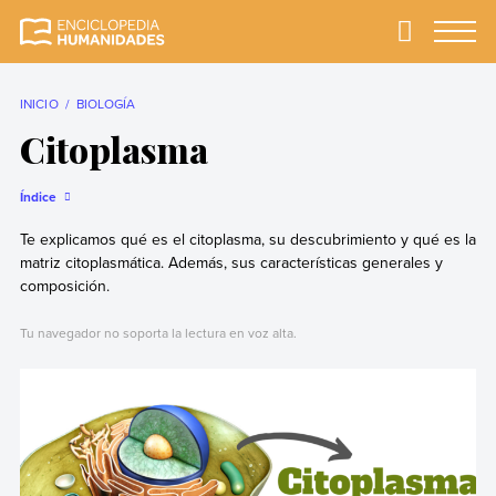
Skip
to
Primary
Menu
Enciclopedia
La enciclopedia de
content
Humanidades
humanidades más
completa y más
INICIO
BIOLOGÍA
confiable
Citoplasma
Índice
Te explicamos qué es el citoplasma, su descubrimiento y qué es la
matriz citoplasmática. Además, sus características generales y
composición.
Tu navegador no soporta la lectura en voz alta.