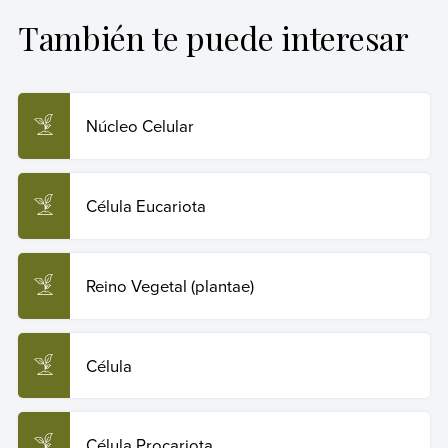
primer nivel.
También te puede interesar
Equipo editorial, Etecé (23 de enero de 2023).
Célula
vegetal
. Enciclopedia Humanidades. Recuperado el 29
de julio de 2026 de
https://humanidades.com/celula-
vegetal/
.
Núcleo Celular
Copiar cita
Célula Eucariota
Reino Vegetal (plantae)
Célula
Célula Procariota