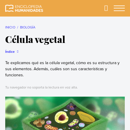
Skip
to
Primary
Menu
Enciclopedia
La enciclopedia de
content
Humanidades
humanidades más
completa y más
INICIO
BIOLOGÍA
confiable
Célula vegetal
Índice
Te explicamos qué es la célula vegetal, cómo es su estructura y
sus elementos. Además, cuáles son sus características y
funciones.
Tu navegador no soporta la lectura en voz alta.