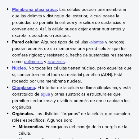
Membrana plasmática
.
Las células poseen una membrana
que las delimita y distingue del exterior, la cual posee la
propiedad de permitir la entrada y la salida de sustancias a
conveniencia. Así, la célula puede dejar entrar nutrientes y
excretar desechos o residuos.
Pared celular.
Algunos tipos de células (
plantas
y hongos)
poseen además de su membrana una pared celular que les
confiere rigidez y resistencia, hecha de sustancias resistentes
como
polímeros
y
azúcares
.
Núcleo
.
No todas las células tienen núcleo, pero aquellas que
sí, concentran en él todo su material genético (ADN). Está
rodeado por una membrana nuclear.
Citoplasma
.
El interior de la célula se llama citoplasma, y está
constituido de
agua
y otras sustancias estructurales que
permiten sectorizarla y dividirla, además de darle cabida a los
orgánulos.
Orgánulos.
Los distintos “órganos” de la célula, que cumplen
roles específicos. Algunos son:
Mitocondias.
Encargadas del manejo de la energía de la
célula.