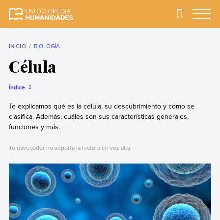
Skip
to
Primary
Menu
Enciclopedia
La enciclopedia de
content
Humanidades
humanidades más
completa y más
INICIO
BIOLOGÍA
confiable
Célula
Índice
Te explicamos qué es la célula, su descubrimiento y cómo se
clasifica. Además, cuáles son sus características generales,
funciones y más.
Tu navegador no soporta la lectura en voz alta.