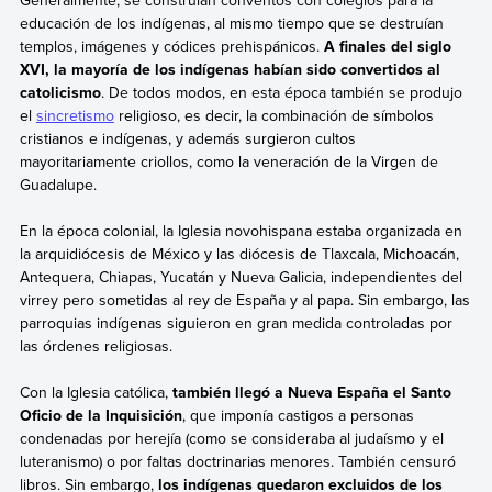
educación de los indígenas, al mismo tiempo que se destruían
templos, imágenes y códices prehispánicos.
A finales del siglo
XVI, la mayoría de los indígenas habían sido convertidos al
catolicismo
. De todos modos, en esta época también se produjo
el
sincretismo
religioso, es decir, la combinación de símbolos
cristianos e indígenas, y además surgieron cultos
mayoritariamente criollos, como la veneración de la Virgen de
Guadalupe.
En la época colonial,
la Iglesia novohispana estaba organizada en
la arquidiócesis de México y las diócesis de Tlaxcala, Michoacán,
Antequera, Chiapas, Yucatán y Nueva Galicia, independientes del
virrey pero sometidas al rey de España y al papa. Sin embargo, las
parroquias indígenas siguieron en gran medida controladas por
las órdenes religiosas.
Con la Iglesia católica,
también llegó a Nueva España el Santo
Oficio de la Inquisición
, que imponía castigos a personas
condenadas por herejía (como se consideraba al judaísmo y el
luteranismo) o por faltas doctrinarias menores. También censuró
libros. Sin embargo,
los indígenas quedaron excluidos de los