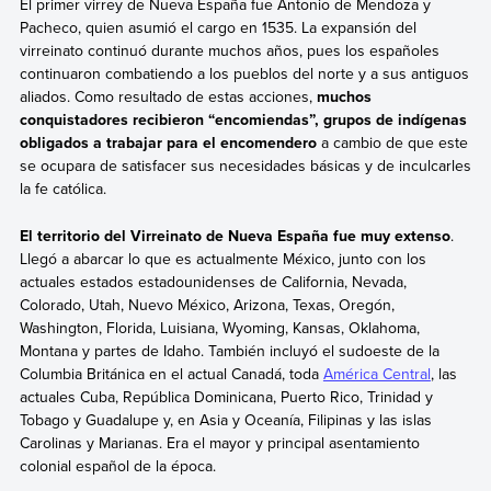
El primer virrey de Nueva España fue Antonio de Mendoza y
Pacheco, quien asumió el cargo en 1535. La expansión del
virreinato continuó durante muchos años, pues los españoles
continuaron combatiendo a los pueblos del norte y a sus antiguos
aliados. Como resultado de estas acciones,
muchos
conquistadores recibieron “encomiendas”, grupos de indígenas
obligados a trabajar para el encomendero
a cambio de que este
se ocupara de satisfacer sus necesidades básicas y de inculcarles
la fe católica.
El territorio del Virreinato de Nueva España fue muy extenso
.
Llegó a abarcar lo que es actualmente México, junto con los
actuales estados estadounidenses de California, Nevada,
Colorado, Utah, Nuevo México, Arizona, Texas, Oregón,
Washington, Florida, Luisiana, Wyoming, Kansas, Oklahoma,
Montana y partes de Idaho. También incluyó el sudoeste de la
Columbia Británica en el actual Canadá, toda
América Central
, las
actuales Cuba, República Dominicana, Puerto Rico, Trinidad y
Tobago y Guadalupe y, en Asia y Oceanía, Filipinas y las islas
Carolinas y Marianas.
Era el mayor y principal asentamiento
colonial español de la época.