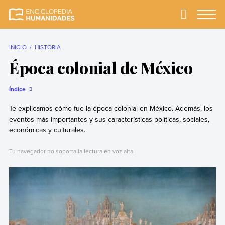
Skip
to
Primary
Menu
Enciclopedia
La enciclopedia de
content
Humanidades
humanidades más
completa y más
INICIO
HISTORIA
confiable
Época colonial de México
Índice
Te explicamos cómo fue la época colonial en México. Además, los
eventos más importantes y sus características políticas, sociales,
económicas y culturales.
Tu navegador no soporta la lectura en voz alta.