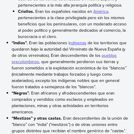
pertenecientes a la más alta jerarquía política y religiosa.
Criollos.
Eran los españoles nacidos en
América,
pertenecientes a la clase privilegiada pero sin los mismos
beneficios que los peninsulares, con un moderado acceso
al poder político y generalmente dedicados al comercio, la
burocracia o el clero.
“Indios”.
Eran las poblaciones i
ndígenas
de los territorios que
quedaron bajo la autoridad del Virreinato de Nueva España (y
de otros virreinatos). Eran descendientes de los
pueblos
precolombinos
, que generalmente perdieron sus tierras y
fueron sometidos a la explotación económica de los “blancos”
(inicialmente mediante trabajos forzados y luego como
asalariados), excepto los indígenas nobles que en general
fueron tratados a semejanza de los “blancos”.
“Negros”.
Eran africanos y afrodescendientes que eran
comprados y vendidos como esclavos y empleados en
plantaciones, minas y otras actividades en territorios
americanos.
“Mestizos” y otras castas.
Eran descendientes de la unión de
“blanco” con “india” (“mestizos”) o de otras uniones entre
grupos distintos que recibían el nombre genérico de “castas”.